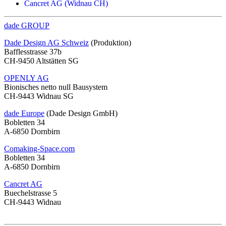
Cancret AG (Widnau CH)
dade GROUP
Dade Design AG Schweiz
(Produktion)
Bafflesstrasse 37b
CH-9450 Altstätten SG
OPENLY AG
Bionisches netto null Bausystem
CH-9443 Widnau SG
dade Europe
(Dade Design GmbH)
Bobletten 34
A-6850 Dornbirn
Comaking-Space.com
Bobletten 34
A-6850 Dornbirn
Cancret AG
Buechelstrasse 5
CH-9443 Widnau